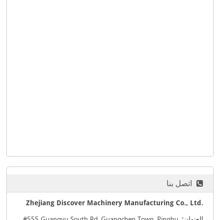
اتصل بنا
Zhejiang Discover Machinery Manufacturing Co., Ltd.
#555 Guangyu South Rd. Guangchen Town, Pinghu,
العنوان: